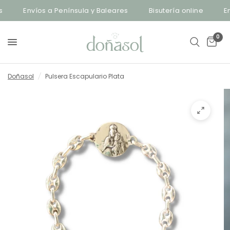
Envíos a Península y Baleares
Bisutería online
Enví
0
Doñasol
/
Pulsera Escapulario Plata