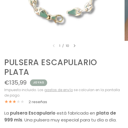
1
/
10
PULSERA ESCAPULARIO
PLATA
€135,99
JOYAS
Impuesto incluido. Los
gastos de envío
se calculan en la pantalla
de pago.
2 reseñas
La
pulsera Escapulario
está fabricada en
plata de
999 mls
. Una pulsera muy especial para tu día a día.