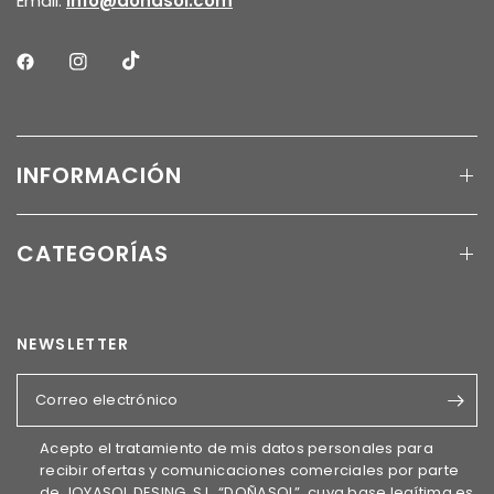
Email:
info@doñasol.com
INFORMACIÓN
CATEGORÍAS
NEWSLETTER
Correo electrónico
Acepto el tratamiento de mis datos personales para
recibir ofertas y comunicaciones comerciales por parte
de JOYASOL DESING, S.L. “DOÑASOL”, cuya base legítima es