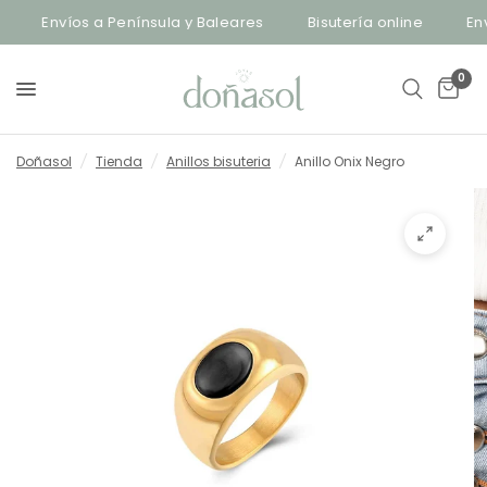
Envíos a Península y Baleares
Bisutería online
Enví
0
Doñasol
/
Tienda
/
Anillos bisuteria
/
Anillo Onix Negro