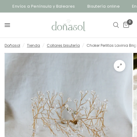
Envíos a Península y Baleares
Bisutería online
Enví
0
Doñasol
/
Tienda
/
Collares bisutería
/
Choker Perlitas Lavinia Brig