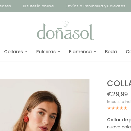
Bisutería online
Envíos a Península y Baleares
Env
Collares
Pulseras
Flamenca
Boda
C
COLL
€29,99
Impuesto inc
Collar de 
nueva cole