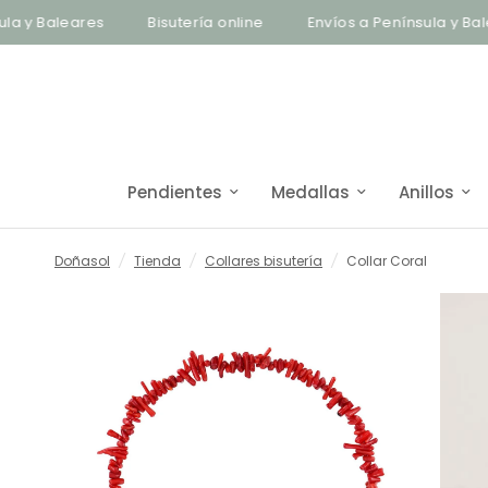
Baleares
Bisutería online
Envíos a Península y Baleares
Pendientes
Medallas
Anillos
Doñasol
/
Tienda
/
Collares bisutería
/
Collar Coral