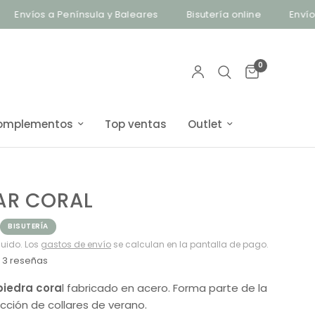
íos a Península y Baleares
Bisutería online
Envíos a Pe
0
omplementos
Top ventas
Outlet
AR CORAL
BISUTERÍA
luido. Los
gastos de envío
se calculan en la pantalla de pago.
3 reseñas
piedra cora
l fabricado en acero. Forma parte de la
cción de collares de verano.