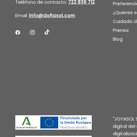
Teléfono de contacto:
722 836 712
Preferenci
¿Quieres 
Email:
info@doñasol.com
Cuidado de
Prensa
Blog
"JOYASOL S
digital de
digitaliza