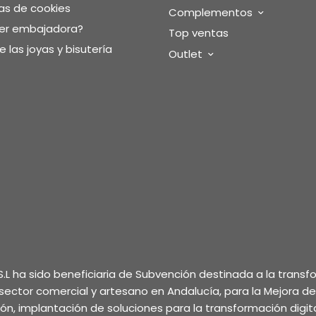
as de cookies
Complementos
ser embajadora?
Top ventas
 las joyas y bisutería
Outlet
.L ha sido beneficiaria de Subvención destinada a la trans
l sector comercial y artesano en Andalucía, para la Mejora d
ción, implantación de soluciones para la transformación digita