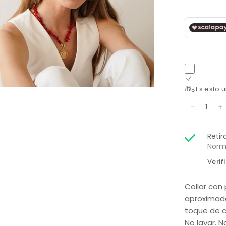
🎁¿Es esto 
Retir
Norm
Verif
Collar con 
aproximada
toque de co
No lavar. N