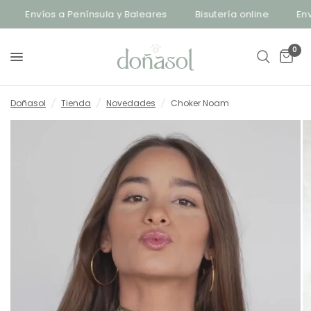
Envíos a Península y Baleares
Bisutería online
Envío
0
Doñasol
/
Tienda
/
Novedades
/
Choker Noam