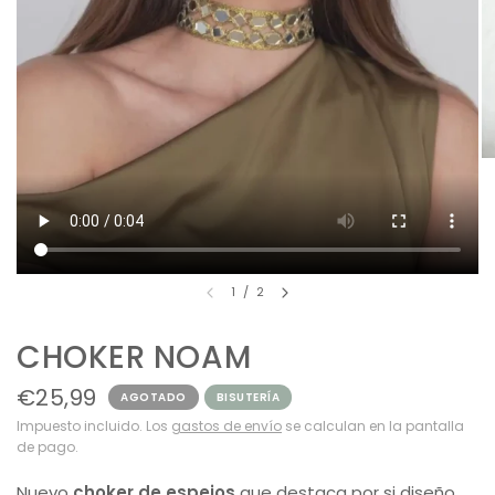
1
/
2
CHOKER NOAM
€25,99
AGOTADO
BISUTERÍA
Impuesto incluido. Los
gastos de envío
se calculan en la pantalla
de pago.
Nuevo
choker de espejos
que destaca por si diseño