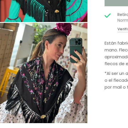
Retir
Norm
Verif
Están fabr
mano. Flec
aproximada
flecos de e
*Al ser un
o el fleca
por mail o 