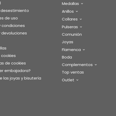
l
Medallas
o desestimiento
Anillos
es de uso
Collares
y condiciones
Pulseras
 devoluciones
Comunión
Joyas
llas
Flamenca
e cookies
Boda
as de cookies
Complementos
ser embajadora?
Top ventas
 las joyas y bisutería
Outlet