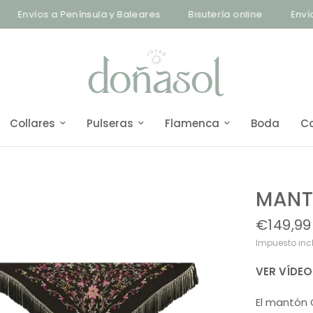
íos a Península y Baleares
Bisutería online
Envíos a Pe
Collares
Pulseras
Flamenca
Boda
C
MANT
€149,99
Impuesto inc
VER VÍDE
El mantón 