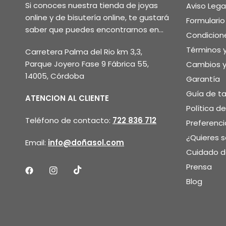
Si conoces nuestra tienda de joyas
Aviso Lega
online y de bisutería online, te gustará
Formulari
saber que puedes encontrarnos en...
Condicion
Términos 
Carretera Palma del Rio km 3,3,
Parque Joyero Fase 9 Fábrica 55,
Cambios y
14005, Córdoba
Garantía
Guía de ta
ATENCION AL CLIENTE
Política d
Teléfono de contacto:
722 836 712
Preferenci
¿Quieres 
Email:
info@doñasol.com
Cuidado de
Prensa
Blog