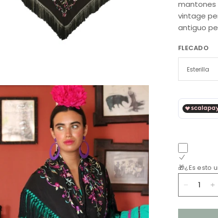
mantones d
vintage pe
antiguo pe
FLECADO
🎁¿Es esto 