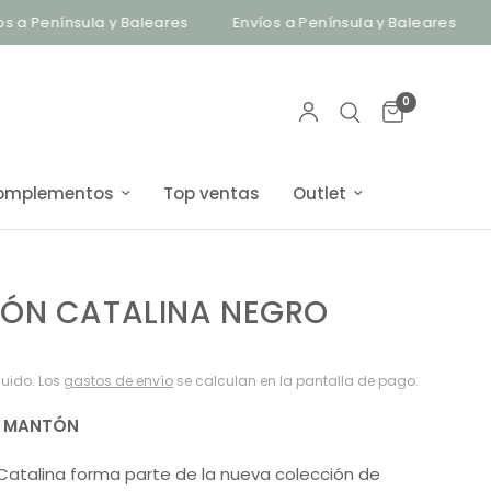
nínsula y Baleares
Envíos a Península y Baleares
Bisut
0
omplementos
Top ventas
Outlet
ÓN CATALINA NEGRO
luido. Los
gastos de envío
se calculan en la pantalla de pago.
O MANTÓN
Catalina forma parte de la nueva colección de