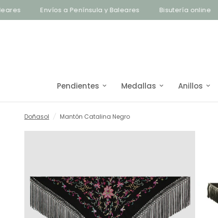
Envíos a Península y Baleares
Bisutería online
Env
Pendientes
Medallas
Anillos
Doñasol
/
Mantón Catalina Negro