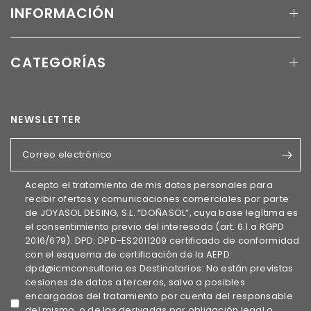
INFORMACIÓN
CATEGORÍAS
NEWSLETTER
Correo electrónico
Acepto el tratamiento de mis datos personales para
recibir ofertas y comunicaciones comerciales por parte
de JOYASOL DESING, S.L. “DOÑASOL”, cuya base legítima es
el consentimiento previo del interesado (art. 6.1.a RGPD
2016/679). DPD: DPD-ES2011209 certificado de conformidad
con el esquema de certificación de la AEPD:
dpd@icmconsultoria.es Destinatarios: No están previstas
cesiones de datos a terceros, salvo a posibles
encargados del tratamiento por cuenta del responsable
del mismo, o de las derivadas por obligación legal o