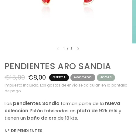
1
/
3
PENDIENTES ARO SANDIA
€15,99
€8,00
OFERTA
AGOTADO
JOYAS
Impuesto incluido. Los
gastos de envío
se calculan en la pantalla
de pago.
Los
pendientes Sandia
forman parte de la
nueva
colección
. Están fabricados en
plata de 925
mls
y
tienen un
baño de oro
de 18 kts.
Nº DE PENDIENTES