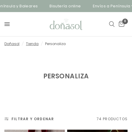
s
Bisutería online
Envíos a Península y Baleares
Bi
0
Doñasol
/
Tienda
/
Personaliza
PERSONALIZA
FILTRAR Y ORDENAR
74 PRODUCTOS