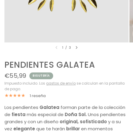
1
/
3
PENDIENTES GALATEA
€55,99
BISUTERÍA
Impuesto incluido. Los
gastos de envío
se calculan en la pantalla
de pago.
1 reseña
Los pendientes
Galatea
forman parte de la colección
de
fiesta
más especial de
Doña Sol.
Unos pendientes
grandes y con un diseño
original, sofisticado
y a su
vez
elegante
que te harán
brillar
en momentos