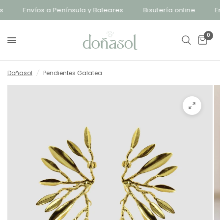
Envíos a Península y Baleares
Bisutería online
Env
0
Doñasol
/
Pendientes Galatea